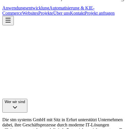
Anwendungsentwicklung
Automatisierung & KI
E-
Commerce
Websites
Projekte
Über uns
Kontakt
Projekt anfragen
Wer wir sind
Die stm systems GmbH mit Sitz in Erfurt unterstützt Unternehmen
dabei, ihre Geschäftsprozesse durch moderne IT-Lösungen