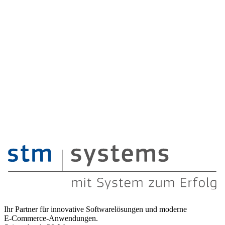
Schülerpraktikum
1–3 Wochen
Einblick in die Welt der Softwareentwicklung – ideal für Schüler,
die IT als Berufsfeld kennenlernen möchten.
Ihr Partner für innovative Softwarelösungen und moderne
E‑Commerce-Anwendungen.