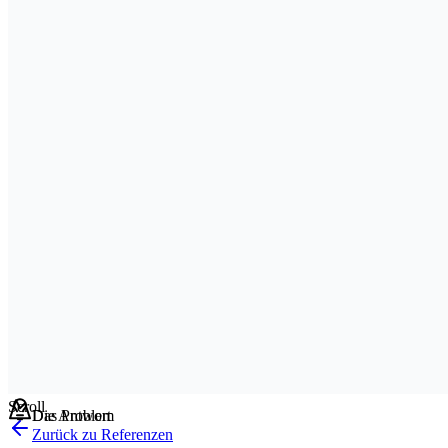
Scroll
Das Problem
Die Antwort
Zurück zu Referenzen