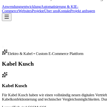
Anwendungsentwicklung
Automatisierung & KI
E-
Commerce
Websites
Projekte
Über uns
Kontakt
Projekt anfragen
K
Elektro & Kabel
•
Custom E-Commerce Plattform
Kabel Kusch
Kabel Kusch
Für Kabel Kusch haben wir einen vollständig neuen digitalen Vertrie
Kabelkonfektionierung und technischer Vergleichsmöglichkeiten. Durc